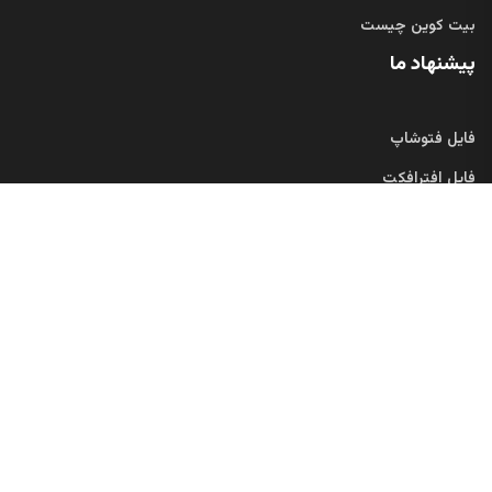
پیشنهاد مطالعه
طراحی سایت
خرید ایجنت تولید محتوا
خرید سایت مشهد
دندانپزشکی
خرید ارز دیجیتال
بیت کوین چیست
پیشنهاد ما
فایل فتوشاپ
فایل افترافکت