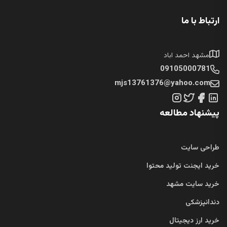
06
چرا نهادهای مالی ۷۲ درصد
جریان نقدی اسپات را
تصاحب کردند؟
5 دقیقه زمان مطالعه
ارتباط با ما
مشهد احمد اباد
09105000781
mjs13761376@yahoo.com